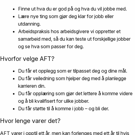
Finne ut hva du er god på
og hva du vil jobbe med.
Lære nye ting
som gjør deg klar for jobb eller
utdanning.
Arbeidspraksis
hos arbeidsgivere vi oppretter et
samarbeid med, så du kan teste ut forskjellige jobber
og se hva som passer for deg.
Hvorfor velge AFT?
Du får et
opplegg som er tilpasset deg
og dine mål.
Du får
veiledning
som hjelper deg med å planlegge
karrieren din.
Du får
opplæring
som gjør det lettere å komme videre
og å bli kvalifisert for ulike jobber.
Du får støtte til å
komme i jobb – og bli der
.
Hvor lenge varer det?
AFT varer i opptil ett år, men kan forlenges med ett år til hvis