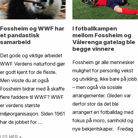
Fossheim og WWF har
I fotballkampen
et pandastisk
mellom Fossheim og
samarbeid
Vålerenga gatelag ble
begge vinnere
Det gode og viktige arbeidet
Fossheim gir alle mennesker
WWF Verdens naturfond gjør
mulighet for personlig vekst
er godt kjent for de fleste.
og utvikling, ikke bare på jobb
Men visste du at også
– men også via sosiale
Fossheim bidrar med å skaffe
arrangementer. Gleden var
flere faddere til WWF? WWF
derfor stor da det ble
er verdens største
arrangert en fotballdag med
miljøorganisasjon. Siden 1961
fokus på moro, samhold og
har de jobbet for …
nye bekjentskaper. Fredag
…
LES MER »